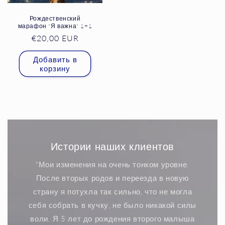
Рождественский
марафон "Я важна" 1+1
Обычная
€20,00 EUR
цена
Добавить в
корзину
Истории наших клиентов
"Мои изменения на очень тонком уровне.
После вторых родов и переезда в новую
страну я потухла так сильно, что не могла
себя собрать в кучку, не было никакой силы
воли. Я 5 лет до рождения второго малыша