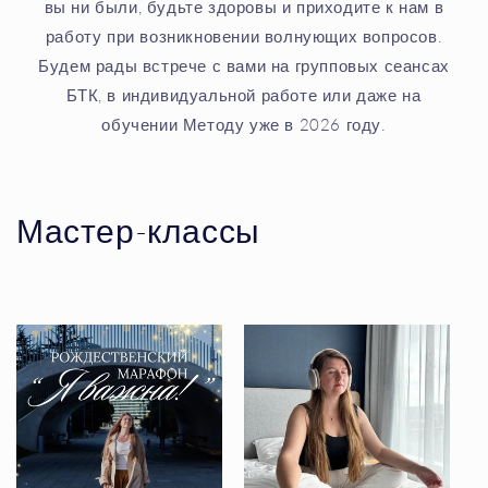
вы ни были, будьте здоровы и приходите к нам в
работу при возникновении волнующих вопросов.
Будем рады встрече с вами на групповых сеансах
БТК, в индивидуальной работе или даже на
обучении Методу уже в 2026 году.
К
Мастер-классы
о
л
л
е
к
ц