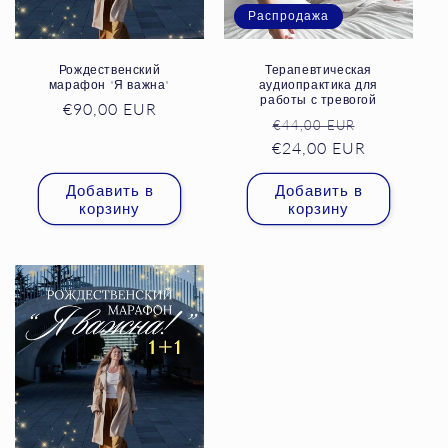
Распродажа
и
я
Рождественский
Терапевтическая
марафон "Я важна"
аудиопрактика для
работы с тревогой
:
Обычная
€90,00 EUR
Обычная
Цена
€44,00 EUR
цена
€24,00 EUR
цена
со
скидкой
Добавить в
Добавить в
корзину
корзину