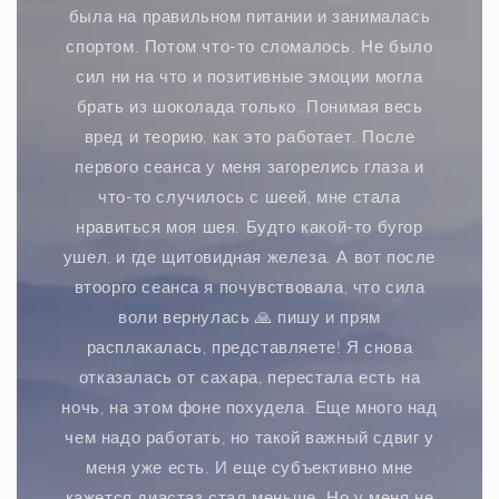
была на правильном питании и занималась
спортом. Потом что-то сломалось. Не было
сил ни на что и позитивные эмоции могла
брать из шоколада только. Понимая весь
вред и теорию, как это работает. После
первого сеанса у меня загорелись глаза и
что-то случилось с шеей, мне стала
нравиться моя шея. Будто какой-то бугор
ушел, и где щитовидная железа. А вот после
втоорго сеанса я почувствовала, что сила
воли вернулась 🙏 пишу и прям
расплакалась, представляете! Я снова
отказалась от сахара, перестала есть на
ночь, на этом фоне похудела. Еще много над
чем надо работать, но такой важный сдвиг у
меня уже есть. И еще субъективно мне
кажется диастаз стал меньше. Но у меня не