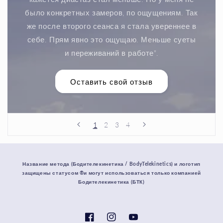
было конкретных замеров, по ощущениям. Так
же после второго сеанса я стала увереннее в
себе. Прям явно это ощущаю. Меньше суеты
и переживаний в работе".
Оставить свой отзыв
1
2
3
4
Название метода (Бодителекинетика / BodyTelekinetics) и логотип
защищены статусом ®и могут использоваться только компанией
Бодителекинетика (БТК)
Facebook
Instagram
YouTube