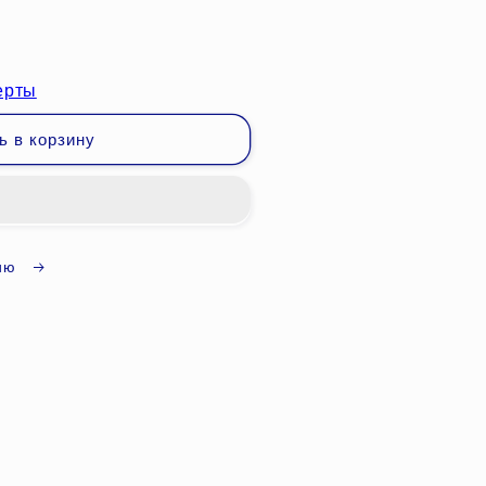
о
нский
ерты
ь в корзину
t;
цию