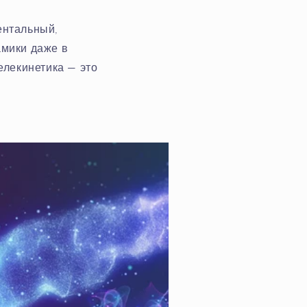
ентальный,
амики даже в
елекинетика — это