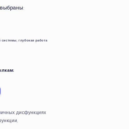
 выбраны:
 системы; глубокая работа
ылкам:
личных дисфункциях
функции,