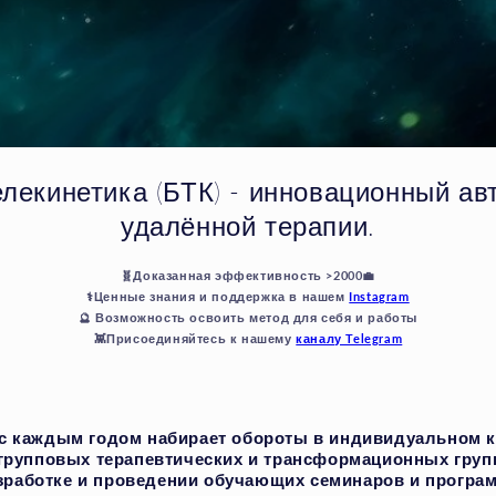
лекинетика (БТК) - инновационный ав
удалённой терапии.
🧬Доказанная эффективность >2000💼
⚕️Ценные знания и поддержка в нашем
Instagram
🔮 Возможность освоить метод для себя и работы
👾Присоединяйтесь к нашему
каналу Telegram
с каждым годом набирает обороты в индивидуальном 
групповых терапевтических и трансформационных груп
зработке и проведении обучающих семинаров и програ