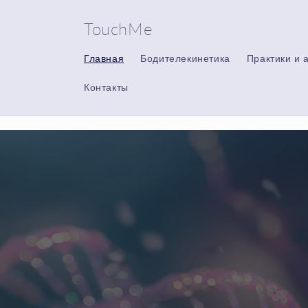
Перейти
к
TouchMe
контенту
Главная
Бодителекинетика
Практики и 
Контакты