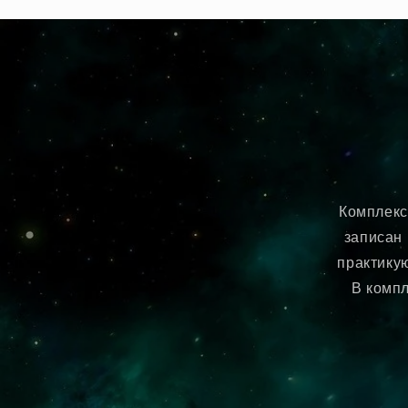
в
модальном
окне
Комплекс
записан
практику
В компл