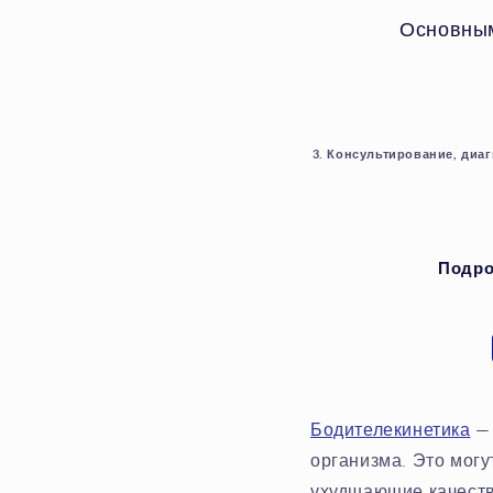
Основным
3. Консультирование, диа
Подро
Бодителекинетика
— 
организма. Это могу
ухудшающие качеств