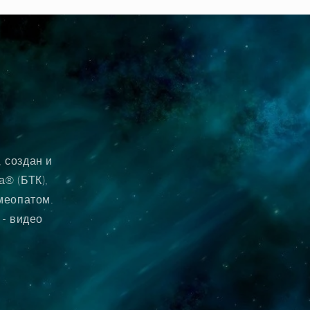
 создан и
® (БТК),
меопатом.
 - видео