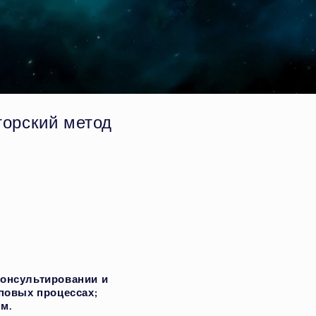
торский метод
консультировании и
повых процессах;
мм.